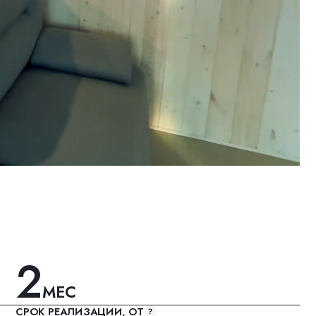
С
ЛИЗАЦИИ, ОТ
2
М
, ДО