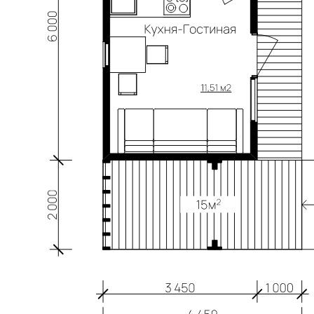
ФУНДАМЕНТ И КОММУНИКАЦ
БЛАГОУСТРОИМ ВАШ ДОМ ПОД НАШУ ОТВЕТСТВЕННО
— Свайно-винтовой фундамент
(с обвязкой брусом или швеллер
— Канализация
(устройство на участке и подключение к дому; с
—
Скважина
(устройство на участке и подключение к дому)