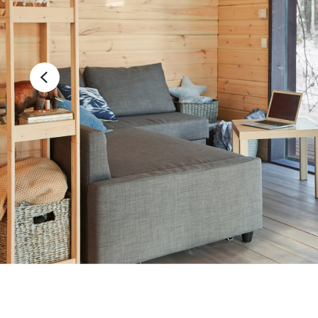
ПО
Дарим скидк
езды от Ека