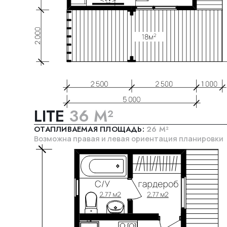
LITE
36 М²
ОТАПЛИВАЕМАЯ ПЛОЩАДЬ:
26 М²
Возможна правая и левая ориентация планировки