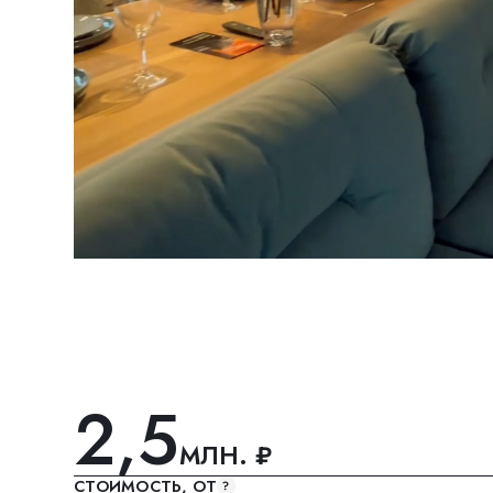
2,5
2
МЛН. ₽
МЕ
СТОИМОСТЬ, ОТ
СРОК РЕА
2,7
44
М
ПОТОЛКИ, ДО
ПЛОЩАДЬ
STANDART
44 М²