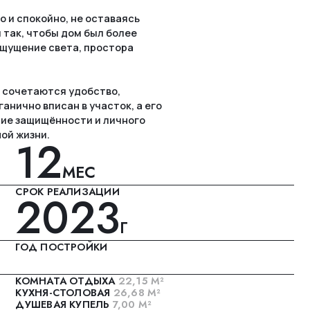
удобство,
в участок, а его
сти и личного
ЕС
ЛИЗАЦИИ
23
Г
РОЙКИ
ОТДЫХА
22,15 М²
ОЛОВАЯ
26,68 М²
КУПЕЛЬ
7,00 М²