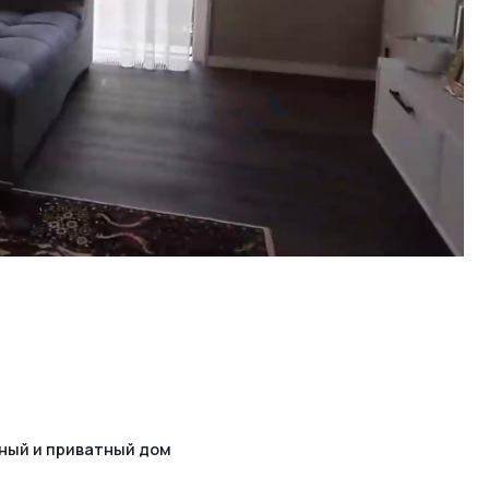
ный дом
не оставаясь
ом был более
а, простора