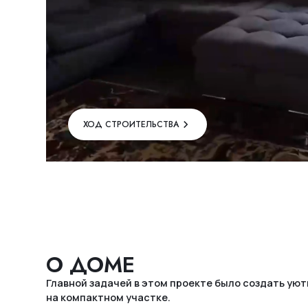
ХОД СТРОИТЕЛЬСТВА
О ДОМЕ
Главной задачей в этом проекте было создать уютный и приват
на компактном участке.
Заказчику было важно чувствовать себя комфортно и спокойно, 
на виду у соседей. Поэтому планировку продумали так, чтобы д
закрыт от лишних взглядов, но при этом не терял ощущение свет
и воздуха.