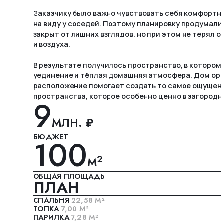
В результате получилось пространство, в котором сочетаются 
уединение и тёплая домашняя атмосфера. Дом органично вписан 
расположение помогает создать то самое ощущение защищённо
пространства, которое особенно ценно в загородной жизни.
9
12
МЛН. ₽
М
БЮДЖЕТ
СРОК РЕА
100
20
2
М
ОБЩАЯ ПЛОЩАДЬ
ГОД ПОСТ
ПЛАН
СПАЛЬНЯ
22,58 М²
КОМНАТА 
ТОПКА
7,00 М²
КУХНЯ-СТ
ПАРИЛКА
7,28 М²
ДУШЕВАЯ 
САНУЗЕЛ
3,92 М²