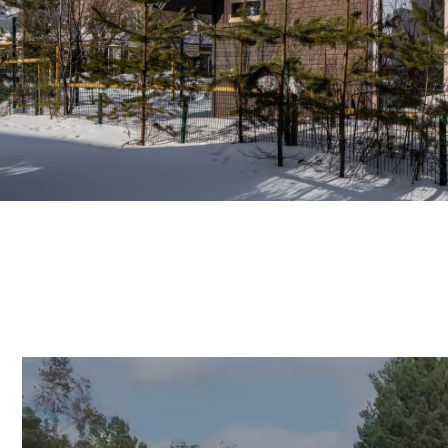
ПО
Дарим скидк
езды от Ека